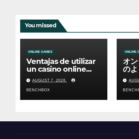
You missed
ONLINE GAMES
ONLINE 
Ventajas de utilizar
オン
un casino online
のよ
moderno
ーム
AUGUST 7, 2026
AUGU
BENCHBOX
BENCH