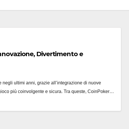
 Innovazione, Divertimento e
 negli ultimi anni, grazie all’integrazione di nuove
gioco più coinvolgente e sicura. Tra queste, CoinPoker…