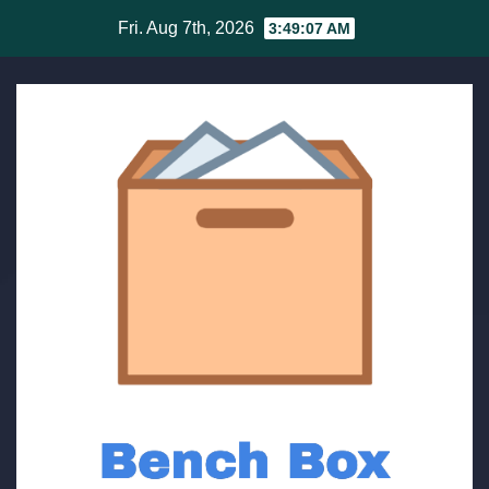
Skip
Fri. Aug 7th, 2026
3:49:07 AM
to
content