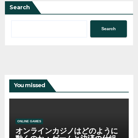
Search
Search
You missed
ONLINE GAMES
オンラインカジノはどのように