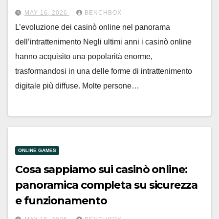
MAY 16, 2026
BENCHBOX
L’evoluzione dei casinò online nel panorama
dell’intrattenimento Negli ultimi anni i casinò online
hanno acquisito una popolarità enorme,
trasformandosi in una delle forme di intrattenimento
digitale più diffuse. Molte persone…
ONLINE GAMES
Cosa sappiamo sui casinò online:
panoramica completa su sicurezza
e funzionamento