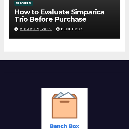
SERVICES
How to Evaluate Simparica
Trio Before Purchase
AUGUST 5, 2026
BENCHBOX