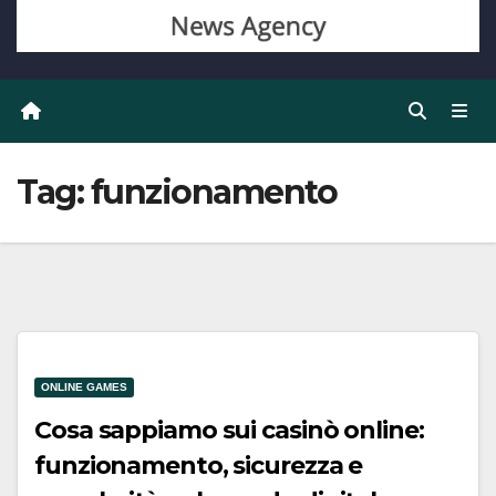
Tag:
funzionamento
ONLINE GAMES
Cosa sappiamo sui casinò online:
funzionamento, sicurezza e