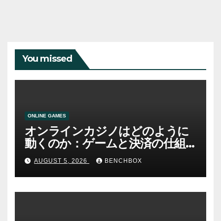
You missed
ONLINE GAMES
オンラインカジノはどのように
動くのか：ゲームと決済の仕組
み
AUGUST 5, 2026
BENCHBOX