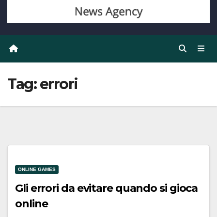
Tag:
errori
ONLINE GAMES
Gli errori da evitare quando si gioca
online