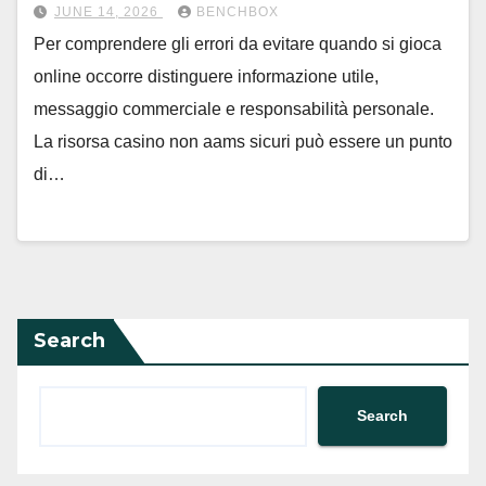
JUNE 14, 2026
BENCHBOX
Per comprendere gli errori da evitare quando si gioca
online occorre distinguere informazione utile,
messaggio commerciale e responsabilità personale.
La risorsa casino non aams sicuri può essere un punto
di…
Search
Search