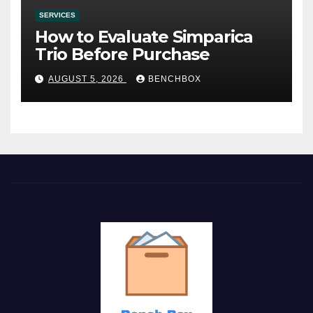
SERVICES
How to Evaluate Simparica
Trio Before Purchase
AUGUST 5, 2026
BENCHBOX