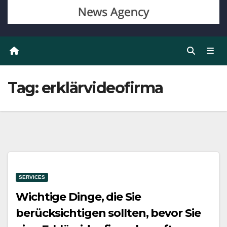
Tag:
erklärvideofirma
SERVICES
Wichtige Dinge, die Sie
berücksichtigen sollten, bevor Sie