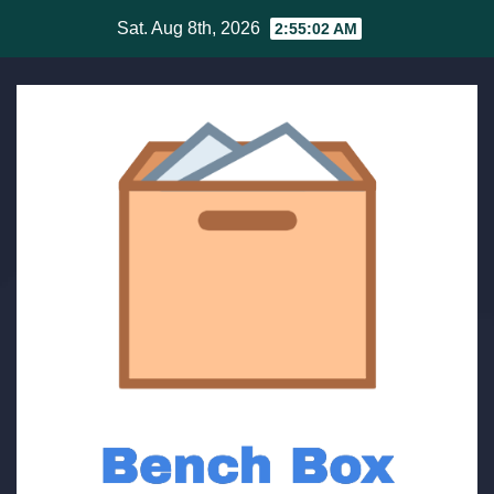
Skip
Sat. Aug 8th, 2026
2:55:02 AM
to
content