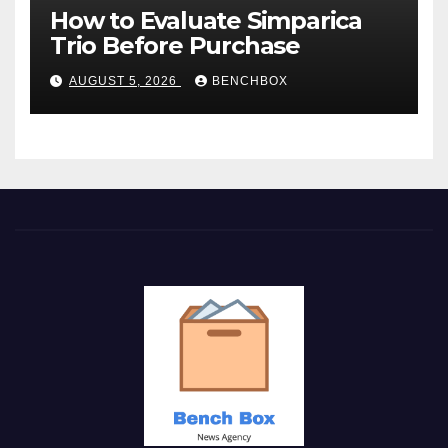
How to Evaluate Simparica
Trio Before Purchase
AUGUST 5, 2026
BENCHBOX