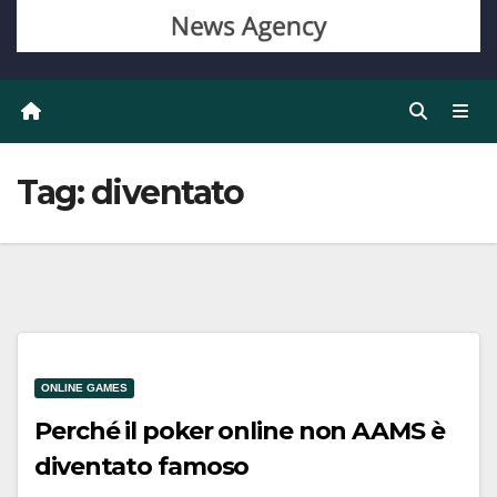
Tag:
diventato
ONLINE GAMES
Perché il poker online non AAMS è
diventato famoso