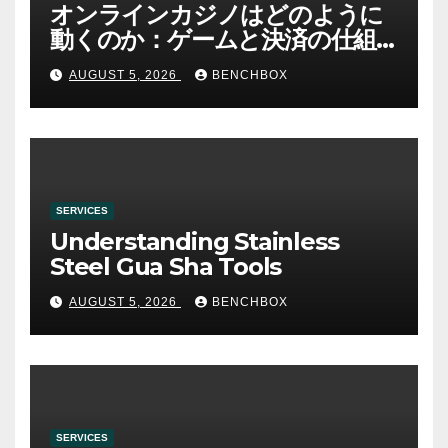
オンラインカジノはどのように
動くのか：ゲームと決済の仕組
み
AUGUST 5, 2026
BENCHBOX
SERVICES
Understanding Stainless
Steel Gua Sha Tools
AUGUST 5, 2026
BENCHBOX
SERVICES