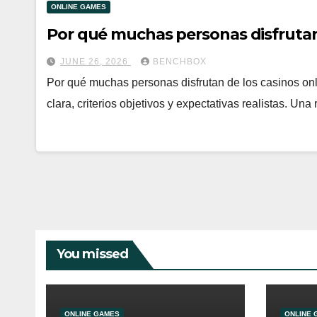
ONLINE GAMES
Por qué muchas personas disfrutan 
JUNE 26, 2026
BENCHBOX
Por qué muchas personas disfrutan de los casinos on
clara, criterios objetivos y expectativas realistas. U
You missed
ONLINE GAMES
ONLINE 