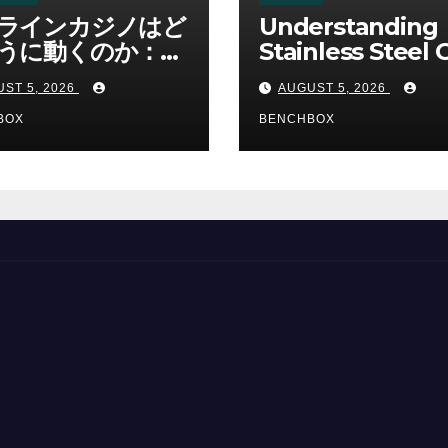
ラインカジノはど
Understanding
うに動くのか：ゲ
Stainless Steel 
と決済の仕組み
Sha Tools
ST 5, 2026
AUGUST 5, 2026
BOX
BENCHBOX