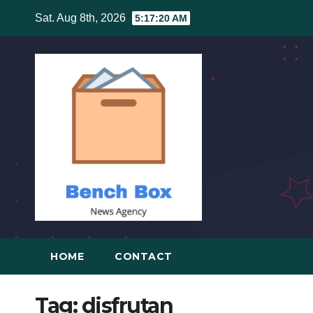
Skip
Sat. Aug 8th, 2026
5:17:20 AM
to
content
HOME
CONTACT
Tag:
disfrutan