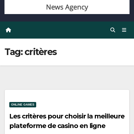
Tag:
critères
ONLINE GAMES
Les critères pour choisir la meilleure
plateforme de casino en ligne