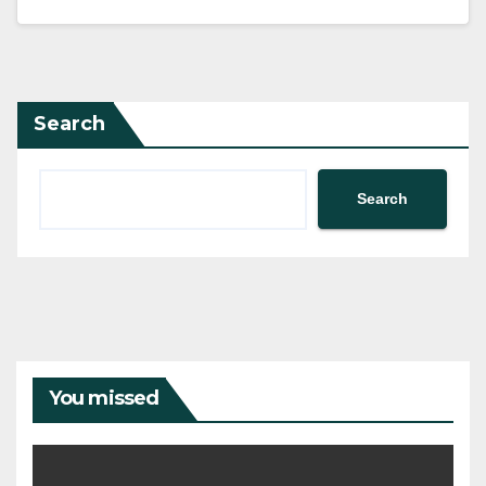
Search
Search
You missed