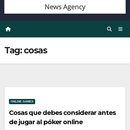
Tag:
cosas
ONLINE GAMES
Cosas que debes considerar antes
de jugar al póker online