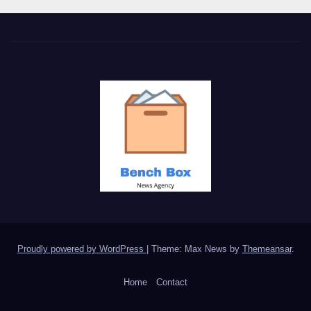
Proudly powered by WordPress
|
Theme: Max News by
Themeansar
.
Home
Contact