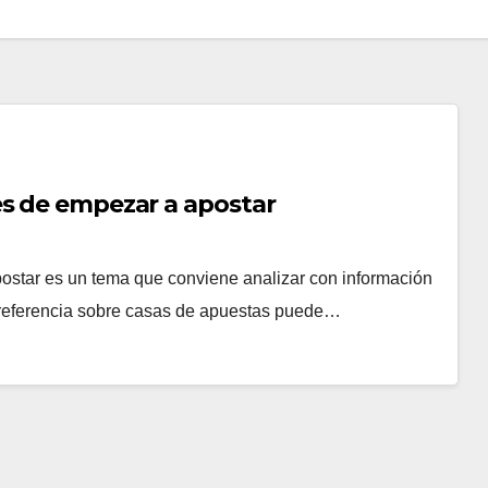
es de empezar a apostar
ostar es un tema que conviene analizar con información
Una referencia sobre casas de apuestas puede…