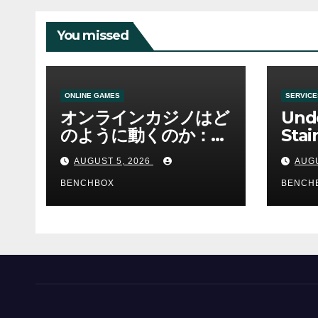
You missed
ONLINE GAMES
SERVICE
オンラインカジノはど
Und
のように動くのか：ゲ
Stai
ームと決済の仕組み
Sha 
AUGUST 5, 2026
AUGU
BENCHBOX
BENCH