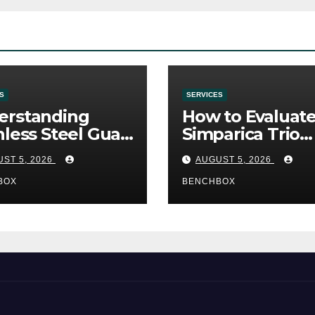
S
SERVICES
erstanding
How to Evaluat
nless Steel Gua
Simparica Trio
Tools
Before Purchas
ST 5, 2026
AUGUST 5, 2026
BOX
BENCHBOX