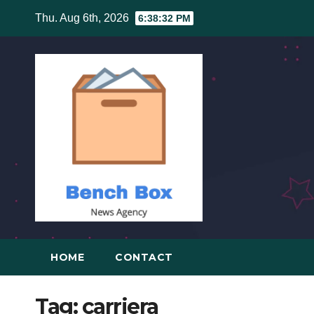
Skip
Thu. Aug 6th, 2026
6:38:32 PM
to
content
HOME
CONTACT
Tag:
carriera