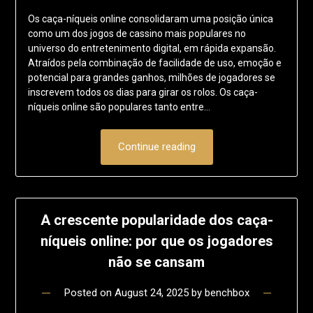
Os caça-níqueis online consolidaram uma posição única
como um dos jogos de cassino mais populares no
universo do entretenimento digital, em rápida expansão.
Atraídos pela combinação de facilidade de uso, emoção e
potencial para grandes ganhos, milhões de jogadores se
inscrevem todos os dias para girar os rolos. Os caça-
níqueis online são populares tanto entre…
Continue reading
A crescente popularidade dos caça-
níqueis online: por que os jogadores
não se cansam
Posted on
August 24, 2025
by
benchbox