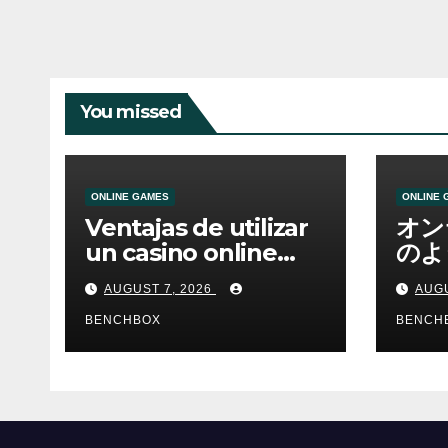
You missed
ONLINE GAMES
ONLINE 
Ventajas de utilizar
オン
un casino online
のよ
moderno
ーム
AUGUST 7, 2026
AUGU
BENCHBOX
BENCH