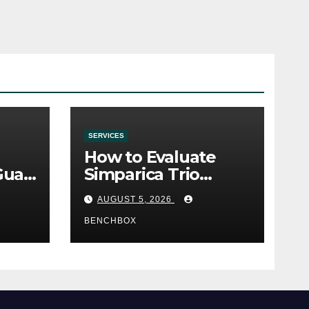
SERVICES
How to Evaluate
Gua
Simparica Trio
Before Purchase
AUGUST 5, 2026
BENCHBOX