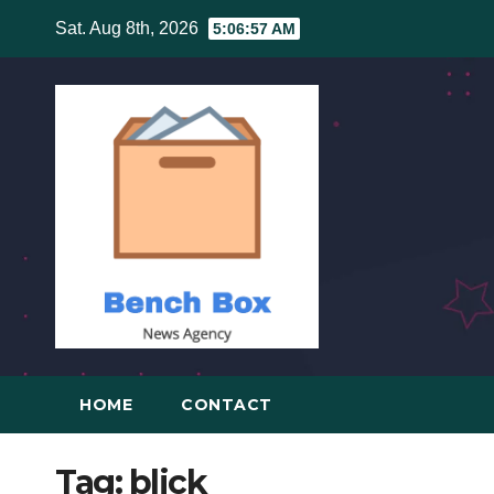
Skip
Sat. Aug 8th, 2026
5:06:58 AM
to
content
HOME
CONTACT
Tag:
blick