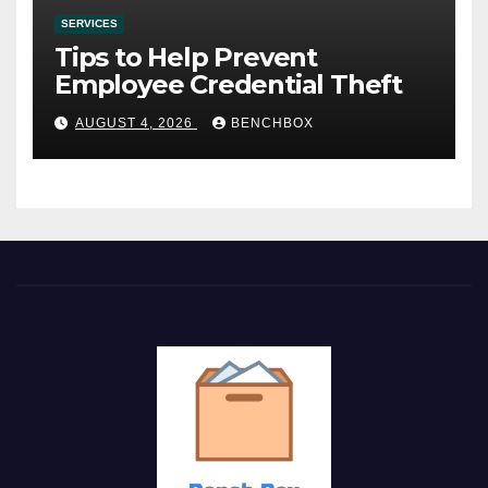
SERVICES
Tips to Help Prevent
Employee Credential Theft
AUGUST 4, 2026
BENCHBOX