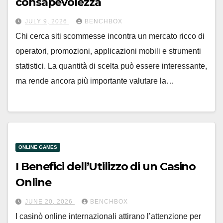
consapevolezza
JULY 9, 2026
BENCHBOX
Chi cerca siti scommesse incontra un mercato ricco di
operatori, promozioni, applicazioni mobili e strumenti
statistici. La quantità di scelta può essere interessante,
ma rende ancora più importante valutare la…
ONLINE GAMES
I Benefici dell’Utilizzo di un Casino
Online
JUNE 20, 2026
BENCHBOX
I casinò online internazionali attirano l’attenzione per