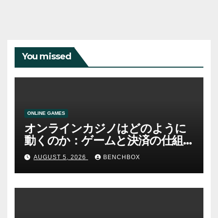
You missed
ONLINE GAMES
オンラインカジノはどのように
動くのか：ゲームと決済の仕組
み
AUGUST 5, 2026
BENCHBOX