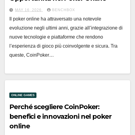
MAY 16, 2026
BENCHBOX
Il poker online ha attraversato una notevole
evoluzione negli ultimi anni, grazie all’integrazione di
nuove tecnologie e piattaforme che rendono
l’esperienza di gioco più coinvolgente e sicura. Tra
queste, CoinPoker…
ONLINE GAMES
Perché scegliere CoinPoker:
benefici e innovazioni nel poker
online