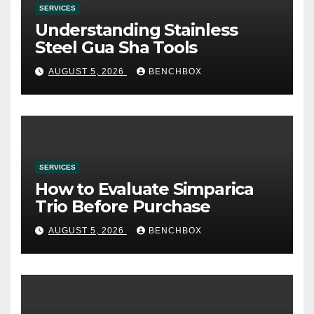
SERVICES
Understanding Stainless
Steel Gua Sha Tools
AUGUST 5, 2026
BENCHBOX
SERVICES
How to Evaluate Simparica
Trio Before Purchase
AUGUST 5, 2026
BENCHBOX