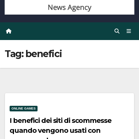
Tag:
benefici
ONLINE GAMES
I benefici dei siti di scommesse
quando vengono usati con