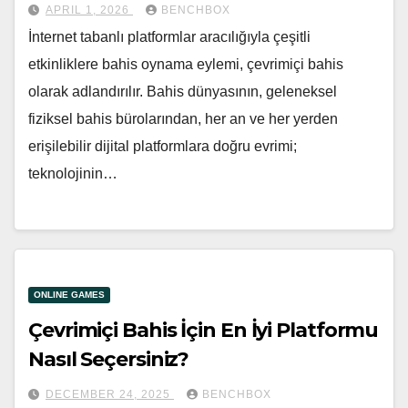
APRIL 1, 2026
BENCHBOX
İnternet tabanlı platformlar aracılığıyla çeşitli
etkinliklere bahis oynama eylemi, çevrimiçi bahis
olarak adlandırılır. Bahis dünyasının, geleneksel
fiziksel bahis bürolarından, her an ve her yerden
erişilebilir dijital platformlara doğru evrimi;
teknolojinin…
ONLINE GAMES
Çevrimiçi Bahis İçin En İyi Platformu
Nasıl Seçersiniz?
DECEMBER 24, 2025
BENCHBOX