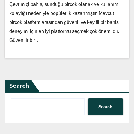
Çevrimiçi bahis, sunduğu birçok olanak ve kullanım
kolaylığı nedeniyle popülerlik kazanmıştır. Mevcut
birçok platform arasından güvenli ve keyifli bir bahis
deneyimi için en iyi platformu seçmek çok önemlidir.
Güvenilir bir…
Search
Search