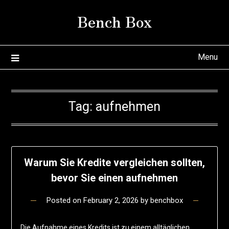
Skip
Bench Box
to
content
Menu
Tag:
aufnehmen
Warum Sie Kredite vergleichen sollten,
bevor Sie einen aufnehmen
Posted on
February 2, 2026
by
benchbox
Die Aufnahme eines Kredits ist zu einem alltäglichen