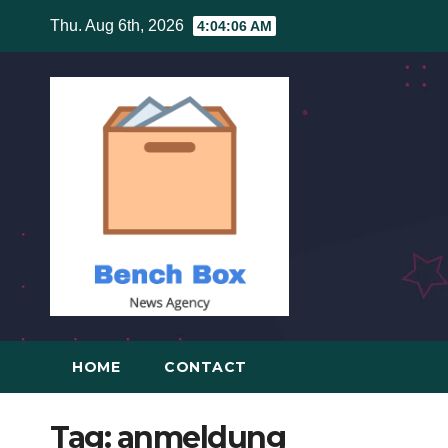
Skip
Thu. Aug 6th, 2026
4:04:06 AM
to
content
HOME
CONTACT
Tag:
anmeldung