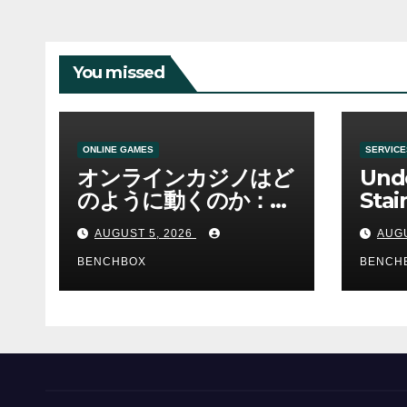
You missed
ONLINE GAMES
SERVICE
オンラインカジノはど
Und
のように動くのか：ゲ
Stai
ームと決済の仕組み
Sha 
AUGUST 5, 2026
AUGU
BENCHBOX
BENCH