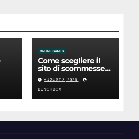
ONLINE GAMES
e
Come scegliere il
sito di scommesse
e
giusto
AUGUST 3, 2026
BENCHBOX