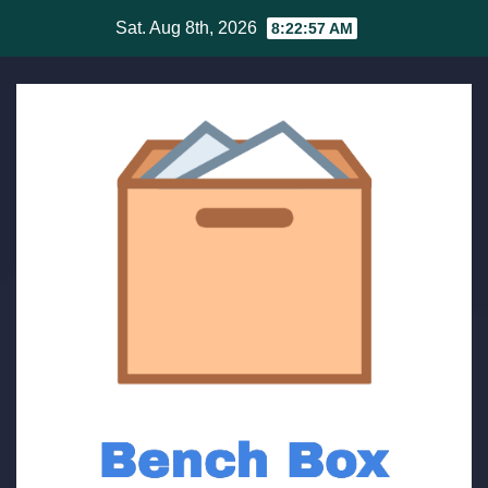
Skip
Sat. Aug 8th, 2026
8:22:58 AM
to
content