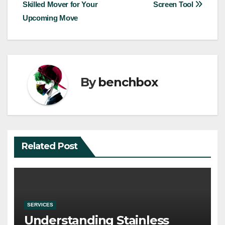
Skilled Mover for Your
Screen Tool
navigation
Upcoming Move
By
benchbox
Related Post
SERVICES
Understanding Stainless