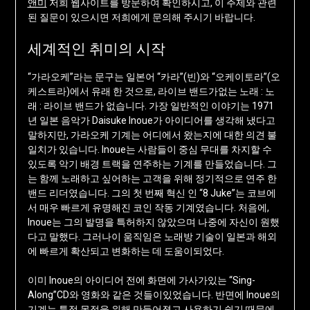
앤미
저희 웹사이트를 방문하여 확인하시고, 이 주제와 관련
된 질문이 있으시면 저희에게 문의해 주시기 바랍니다.
세계적인 취미의 시작
“가라오케”라는 문구는 일본어 “카라”(빈)와 “오케이토라”(오
케스트라)에서 유래 한 것으로, 라이브 밴드가없는 노래 : 노
래 : 라이브 밴드가 없습니다. 가장 일반적인 이야기는 1971
년 일본 음악가 Daisuke Inoue가 아이디어를 생각해 냈다고
말하지만, 가라오케 기계는 어디에서 왔는지에 대한 의견 불
일치가 있습니다. Inoue는 사람들이 중심 무대를 차지할 수
있도록 악기 배경 트랙을 연주하는 기계를 만들었습니다. 그
는 함께 노래하고 싶어하는 고객을 위해 정기적으로 연주 한
밴드 리더였습니다. 그의 첫 번째 혁신 인 “8 Juke”는 코브에
서 매우 빠르게 유명해진 코인 작동 기계였습니다. 처음에,
Inoue는 그의 발명을 특허하지 않았으며 나중에 자신이 원했
다고 말했다. 그러나이 움직임은 노래방 기술이 일본과 해외
에 빠르게 확산되고 변화하는 데 도움이되었다.
이미 Inoue의 아이디어 전에 화면에 가사가있는 “Sing-
Along”CD와 영화와 같은 것들이있었습니다. 반면에 Inoue의
기계는 특정 목적을 위해 만들어졌고 사용하기 쉽기 때문에