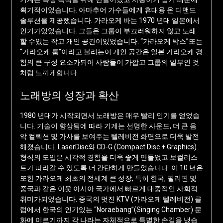
획기적이었습니다. 아마추어 가수들에게 휴대용 온 디맨드
솔루션을 제공했습니다. 가라오케 바는 1970 년대 일본에서
인기가있었습니다. 그들은 그룹이 부끄러워하지 않고 노래
할 수있는 작고 개인 공간이있었습니다. “가라오케 박스”또는
“가라오케 룸”이라고 불리는이 개인 공간은 일본 가라오케 경
험의 큰 구성 요소가되어 사람들이 가깝고 그룹의 일부인 것
처럼 느끼게합니다.
노래방의 성장과 확산
1980 년대가 시작되면서 노래방은 매우 빨리 인기를 얻었습
니다. 기술이 향상됨에 따라 기계는 선명한 사운드, 더 큰 음
악 컬렉션 및 가사를 보여주는 텔레비전 화면으로 더욱 발전
해졌습니다. LaserDisc와 CD-G (Compact Disc + Graphics)
형식의 도입은 시각적 경험을 더욱 좋게 만들었고 보컬리스
트가 따라갈 수 있도록 더 간단하게 만들었습니다. 이 10 년은
또한 가라오케 최초의 전세계 큰 성장, 특히 한국, 필리핀 및
중국과 같은 이웃 아시아 국가에서 빠르게 대중적인 사회적
취미가되었습니다. 중국의 멋진 KTV (가라오케 텔레비전) 클
럽에서 한국의 인기있는 “Noraebang”(Singing Chamber) 문
화에 이르기까지 각 나라는 자체적으로 특별한 손길을 냈습