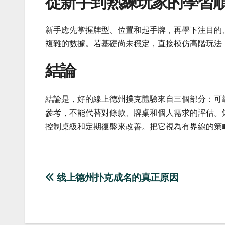
從新手到熟練玩家的學習
新手應先掌握牌型、位置和起手牌，再學下注目的
複雜的數據。若基礎尚未穩定，直接模仿高階玩法
結論
結論是，好的線上德州撲克體驗來自三個部分：可
參考，不能代替對條款、牌桌和個人需求的評估。
控制桌級和定期復盤來改善。把它視為有界線的策
Post
线上德州扑克成名的真正原因
navigation