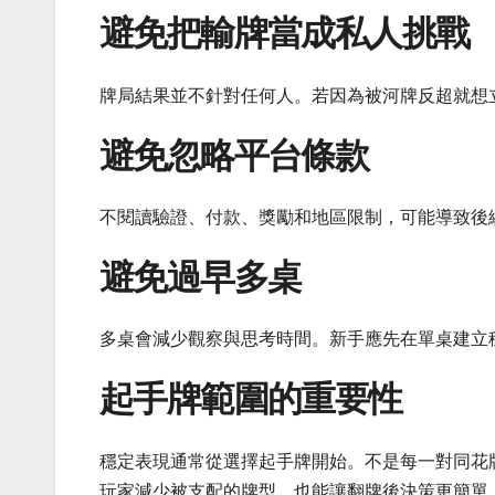
避免把輸牌當成私人挑戰
牌局結果並不針對任何人。若因為被河牌反超就想
避免忽略平台條款
不閱讀驗證、付款、獎勵和地區限制，可能導致後
避免過早多桌
多桌會減少觀察與思考時間。新手應先在單桌建立
起手牌範圍的重要性
穩定表現通常從選擇起手牌開始。不是每一對同花
玩家減少被支配的牌型，也能讓翻牌後決策更簡單