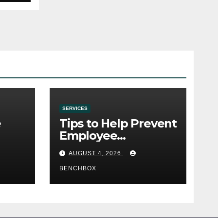
SERVICES
e
Tips to Help Prevent
Employee
e
Credential Theft
AUGUST 4, 2026
BENCHBOX