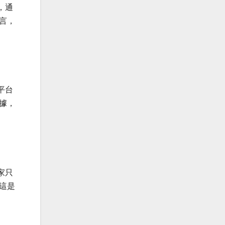
，通
言，
平台
據，
家只
這是