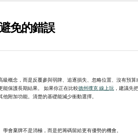
避免的錯誤
高級概念，而是反覆參與弱牌、追逐損失、忽略位置、沒有預算
更能保護長期結果。 如果你正在比較
德州撲克 線上玩
，建議先
其他附加功能。清楚的基礎能減少衝動選擇。
。學會棄牌不是消極，而是把籌碼留給更有優勢的機會。