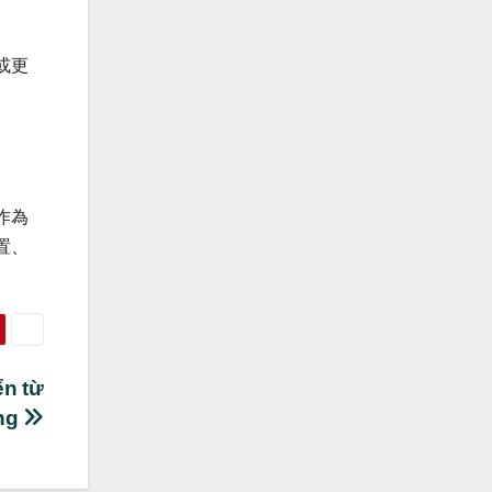
或更
作為
置、
ển từ
ộng