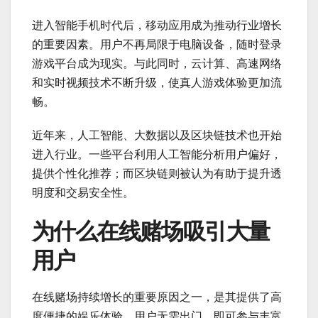
进入智能手机时代后，移动应用成为推动行业增长
的重要因素。用户不再局限于电脑设备，随时登录
游戏平台成为现实。与此同时，云计算、高速网络
和实时视频技术不断升级，使真人游戏体验更加流
畅。
近年来，人工智能、大数据以及区块链技术也开始
进入行业。一些平台利用人工智能分析用户偏好，
提供个性化推荐；而区块链则被认为有助于提升透
明度和交易安全性。
为什么在线赌场吸引大量
用户
在线赌场持续增长的重要原因之一，是其提供了高
度便捷的娱乐体验。用户无需出门，即可参与丰富