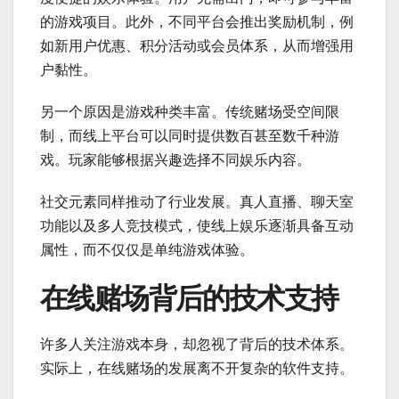
的游戏项目。此外，不同平台会推出奖励机制，例
如新用户优惠、积分活动或会员体系，从而增强用
户黏性。
另一个原因是游戏种类丰富。传统赌场受空间限
制，而线上平台可以同时提供数百甚至数千种游
戏。玩家能够根据兴趣选择不同娱乐内容。
社交元素同样推动了行业发展。真人直播、聊天室
功能以及多人竞技模式，使线上娱乐逐渐具备互动
属性，而不仅仅是单纯游戏体验。
在线赌场背后的技术支持
许多人关注游戏本身，却忽视了背后的技术体系。
实际上，在线赌场的发展离不开复杂的软件支持。