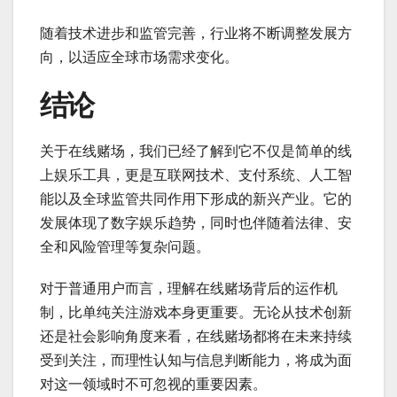
随着技术进步和监管完善，行业将不断调整发展方
向，以适应全球市场需求变化。
结论
关于在线赌场，我们已经了解到它不仅是简单的线
上娱乐工具，更是互联网技术、支付系统、人工智
能以及全球监管共同作用下形成的新兴产业。它的
发展体现了数字娱乐趋势，同时也伴随着法律、安
全和风险管理等复杂问题。
对于普通用户而言，理解在线赌场背后的运作机
制，比单纯关注游戏本身更重要。无论从技术创新
还是社会影响角度来看，在线赌场都将在未来持续
受到关注，而理性认知与信息判断能力，将成为面
对这一领域时不可忽视的重要因素。