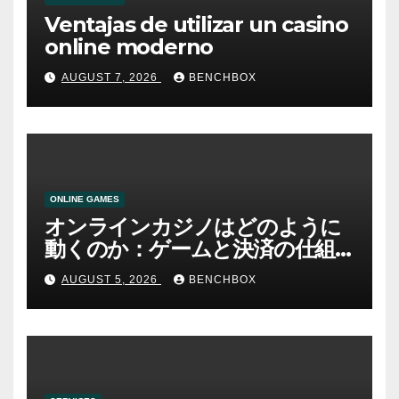
Ventajas de utilizar un casino
online moderno
AUGUST 7, 2026
BENCHBOX
ONLINE GAMES
オンラインカジノはどのように
動くのか：ゲームと決済の仕組
み
AUGUST 5, 2026
BENCHBOX