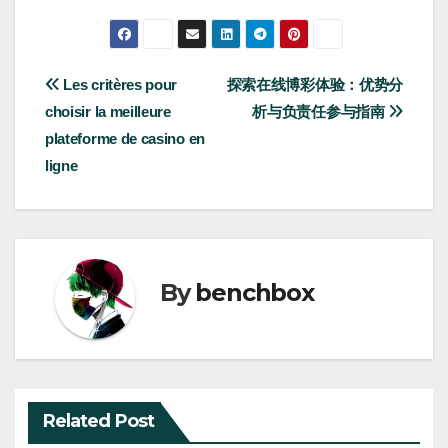
Post
Les critères pour
探索在线博彩体验：优势分
choisir la meilleure
析与负责任参与指南
navigation
plateforme de casino en
ligne
By
benchbox
Related Post