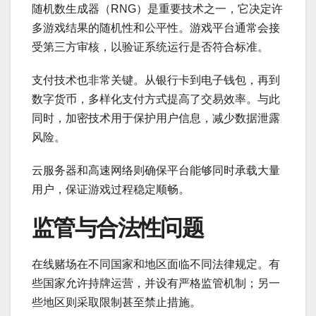
随机数生成器（RNG）是重要技术之一，它决定许
多游戏结果的随机性和公平性。游戏平台通常会接
受第三方审核，以验证系统运行是否符合标准。
支付技术也非常关键。从银行卡到电子钱包，再到
数字货币，多样化支付方式提高了交易效率。与此
同时，加密技术用于保护用户信息，减少数据泄露
风险。
云服务器和高速网络则确保平台能够同时承载大量
用户，保证游戏过程稳定顺畅。
监管与合法性问题
在线赌场在不同国家和地区面临不同法律规定。有
些国家允许持牌运营，并设有严格监管机制；另一
些地区则采取限制甚至禁止措施。