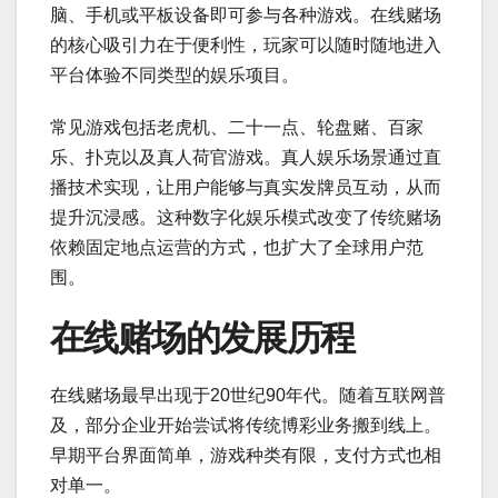
脑、手机或平板设备即可参与各种游戏。在线赌场
的核心吸引力在于便利性，玩家可以随时随地进入
平台体验不同类型的娱乐项目。
常见游戏包括老虎机、二十一点、轮盘赌、百家
乐、扑克以及真人荷官游戏。真人娱乐场景通过直
播技术实现，让用户能够与真实发牌员互动，从而
提升沉浸感。这种数字化娱乐模式改变了传统赌场
依赖固定地点运营的方式，也扩大了全球用户范
围。
在线赌场的发展历程
在线赌场最早出现于20世纪90年代。随着互联网普
及，部分企业开始尝试将传统博彩业务搬到线上。
早期平台界面简单，游戏种类有限，支付方式也相
对单一。