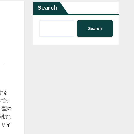
Search
Search
する
に旅
小型の
信頼で
 サイ