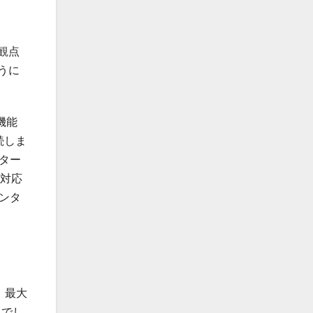
観点
うに
機能
続しま
ター
ト対応
ンタ
、最大
とでし