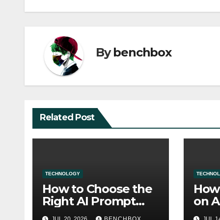
By
benchbox
Related Post
TECHNOLOGY
TECHNO
How to Choose the
How 
Right AI Prompt
on A
Download for Your
Com
JUL 20, 2026
BENCHBOX
JUL 1