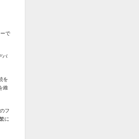
ターで
デバ
続を
を維
このフ
繁に