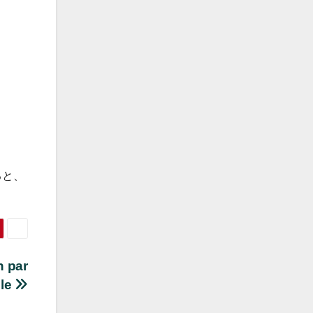
ると、
n par
le