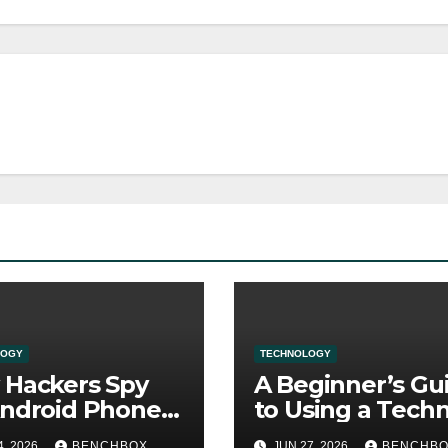
LOGY
TECHNOLOGY
Hackers Spy
A Beginner’s Gu
ndroid Phones:
to Using a Techn
mon Methods
Interview Copilo
4, 2026
BENCHBOX
JUN 27, 2026
BENCHB