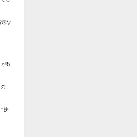
高速な
トが数
るの
クに接