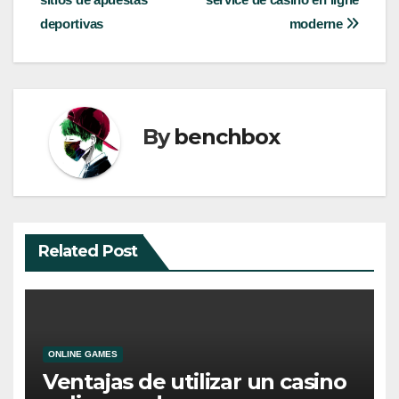
navigation
deportivas
moderne
By
benchbox
Related Post
ONLINE GAMES
Ventajas de utilizar un casino