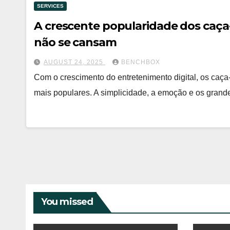
SERVICES
A crescente popularidade dos caça-
não se cansam
AUGUST 24, 2025
BENCHBOX
Com o crescimento do entretenimento digital, os caça
mais populares. A simplicidade, a emoção e os gran
You missed