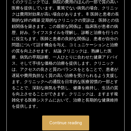
くのクリニックでは、病院の費用のほんの一部で質の高い
医療を提供しています。重篤でない病気の場合、クリニッ
クは費用対効果が高い場合があります。 8. 医師と患者の長
期的な絆の構築 定期的なクリニックの受診は、医師との信
頼関係を築きます。この親密な関係は、臨床医が患者の病
歴、好み、ライフスタイルを理解し、診断と治療を行うの
に役立ちます。医師と患者の良好な関係は、患者が自分の
問題について話す機会を与え、コミュニケーションと治療
の質を向上させます。 結論 クリニックは、熟練した医
療、病気の早期診断、一人ひとりに合わせた健康アドバイ
ス、そして手頃な価格の治療を提供します。クリニック
は、アクセスの良さと質のバランスをとることで、患者が
遅延や費用負担なく質の高い治療を受けられるよう支援し
ます。クリニックへの通院を日常的な医療習慣の一部とす
ることで、深刻な病気を予防し、健康を維持し、生活の質
を向上させることができます。クリニックは、ますます複
雑化する医療システムにおいて、治療と長期的な健康維持
を提供します。
Continue reading