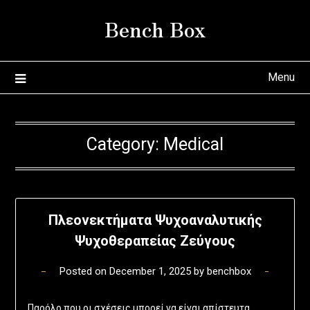
Skip
Bench Box
to
content
Menu
Category:
Medical
Πλεονεκτήματα Ψυχοαναλυτικής
Ψυχοθεραπείας Ζεύγους
Posted on
December 1, 2025
by
benchbox
Παρόλο που οι σχέσεις μπορεί να είναι απίστευτα