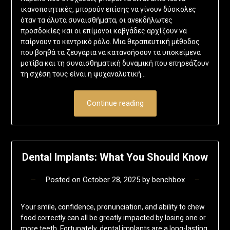
ικανοποιητικές, μπορούν επίσης να γίνουν δύσκολες
όταν τα άλυτα συναισθήματα, οι ανεκδήλωτες
προσδοκίες και οι επίμονοι καβγάδες αρχίζουν να
παίρνουν το κεντρικό ρόλο. Μια θεραπευτική μέθοδος
που βοηθά τα ζευγάρια να κατανοήσουν τα υποκείμενα
μοτίβα και τη συναισθηματική δυναμική που επηρεάζουν
τη σχέση τους είναι η ψυχαναλυτική…
Continue reading
Dental Implants: What You Should Know
Posted on
October 28, 2025
by
benchbox
Your smile, confidence, pronunciation, and ability to chew
food correctly can all be greatly impacted by losing one or
more teeth. Fortunately, dental implants are a long-lasting