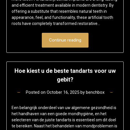
and efficient treatment available in modern dentistry. By
offering a substitute that resembles natural teeth in
appearance, feel, and functionality, these artificial tooth
roots have completely transformed restorative…
Continue reading
Hoe kiest u de beste tandarts voor uw
gebit?
Posted on
October 16, 2025
by
benchbox
Een belangrijk onderdeel van uw algemene gezondheid is
het handhaven van een goede mondhygiëne, en het
selecteren van de juiste tandarts is essentieel om dit doel
te bereiken. Naast het behandelen van mondproblemen is