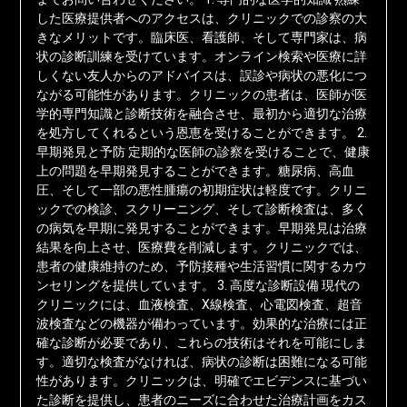
した医療提供者へのアクセスは、クリニックでの診察の大
きなメリットです。臨床医、看護師、そして専門家は、病
状の診断訓練を受けています。オンライン検索や医療に詳
しくない友人からのアドバイスは、誤診や病状の悪化につ
ながる可能性があります。クリニックの患者は、医師が医
学的専門知識と診断技術を融合させ、最初から適切な治療
を処方してくれるという恩恵を受けることができます。 2.
早期発見と予防 定期的な医師の診察を受けることで、健康
上の問題を早期発見することができます。糖尿病、高血
圧、そして一部の悪性腫瘍の初期症状は軽度です。クリニ
ックでの検診、スクリーニング、そして診断検査は、多く
の病気を早期に発見することができます。早期発見は治療
結果を向上させ、医療費を削減します。クリニックでは、
患者の健康維持のため、予防接種や生活習慣に関するカウ
ンセリングを提供しています。 3. 高度な診断設備 現代の
クリニックには、血液検査、X線検査、心電図検査、超音
波検査などの機器が備わっています。効果的な治療には正
確な診断が必要であり、これらの技術はそれを可能にしま
す。適切な検査がなければ、病状の診断は困難になる可能
性があります。クリニックは、明確でエビデンスに基づい
た診断を提供し、患者のニーズに合わせた治療計画をカス