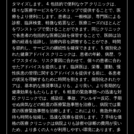
タマイズします。 4. 包括的で便利なケア クリニックは、
様々な医療サービスをワンストップで提供することで、医
療をより便利にします。患者は、一般検診、専門医による
診察、臨床検査、軽微な処置など、医療ニーズのほとんど
をワンストップで受けることができます。同じクリニック
で各患者の包括的な医療記録を保管することで、医師は治
療の経過を追跡し、治療内容を調整することができ、時間
を節約し、サービスの継続性を確保できます。 5. 個別化さ
れた健康アドバイス クリニックは、患者の年齢、病歴、ラ
イフスタイル、リスク要因に合わせて、個々の患者に合わ
せたアドバイスを提供します。臨床医は、栄養、運動、慢
性疾患の管理に関するアドバイスを提供する前に、各患者
の状況を理解するために時間を割きます。個別化されたケ
アは、基本的な推奨事項よりも、より良い、より長期的な
健康効果をもたらします。 6. 軽度の緊急事態への迅速な対
応 クリニックでは、感染症、事故、アレルギー反応、予期
せぬ病気などの軽度の医療緊急事態を治療し、病院では重
度の医療緊急事態を治療します。これにより、救急外来の
待ち時間を短縮し、迅速な医療を提供します。 7. 手頃な価
格の医療 クリニックは病院よりも診察や診断の費用が安い
ため、より多くの人々が利用しやすい環境にあります。多