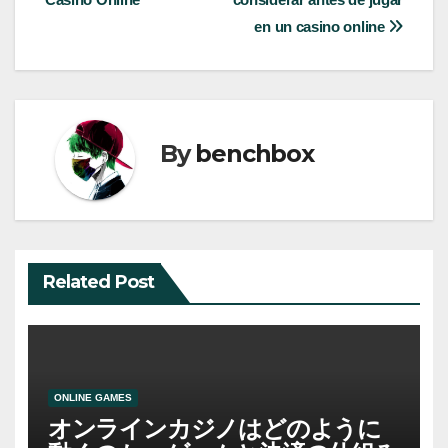
navigation
en un casino online
By
benchbox
Related Post
ONLINE GAMES
オンラインカジノはどのように