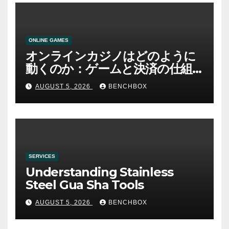
ONLINE GAMES
オンラインカジノはどのように
動くのか：ゲームと決済の仕組
み
AUGUST 5, 2026
BENCHBOX
SERVICES
Understanding Stainless
Steel Gua Sha Tools
AUGUST 5, 2026
BENCHBOX