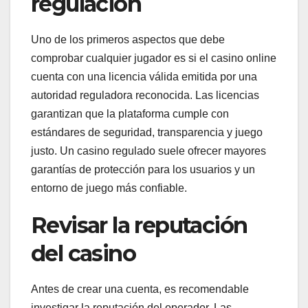
regulación
Uno de los primeros aspectos que debe
comprobar cualquier jugador es si el casino online
cuenta con una licencia válida emitida por una
autoridad reguladora reconocida. Las licencias
garantizan que la plataforma cumple con
estándares de seguridad, transparencia y juego
justo. Un casino regulado suele ofrecer mayores
garantías de protección para los usuarios y un
entorno de juego más confiable.
Revisar la reputación
del casino
Antes de crear una cuenta, es recomendable
investigar la reputación del operador. Las