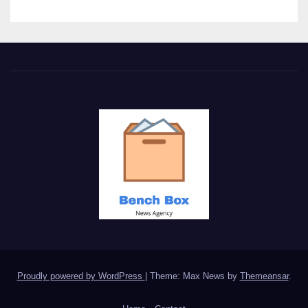
Proudly powered by WordPress
|
Theme: Max News by
Themeansar
.