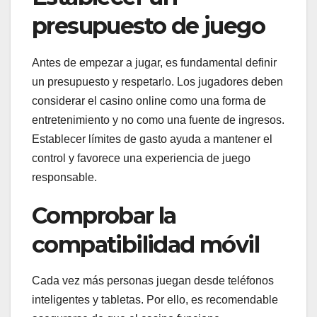
presupuesto de juego
Antes de empezar a jugar, es fundamental definir
un presupuesto y respetarlo. Los jugadores deben
considerar el casino online como una forma de
entretenimiento y no como una fuente de ingresos.
Establecer límites de gasto ayuda a mantener el
control y favorece una experiencia de juego
responsable.
Comprobar la
compatibilidad móvil
Cada vez más personas juegan desde teléfonos
inteligentes y tabletas. Por ello, es recomendable