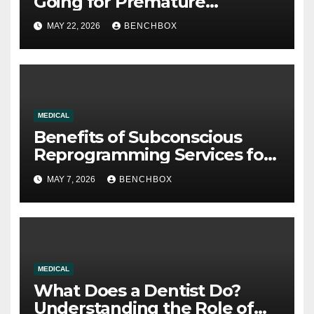
Going for Premature
Ejaculation Treatment: A
MAY 22, 2026
BENCHBOX
Complete Guide to Making
Informed Decisions
MEDICAL
Benefits of Subconscious
Reprogramming Services for
Personal Development and
MAY 7, 2026
BENCHBOX
Success
MEDICAL
What Does a Dentist Do?
Understanding the Role of