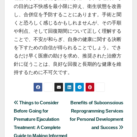
の目的は不快感を最小限に抑え、衛生状態を改善
し、合併症を予防することにあります。手術と聞
くと恐ろしく感じるかもしれませんが、その手順
や利点、そして回復期間について正しく理解する
ことで、不安が和らぎ、自身の健康に関する決断
を下すための自信が得られることでしょう。でき
るだけ早く医療の助けを求め、推奨された治療方
針に従うことは、良好な回復と長期的な健康を維
持するために不可欠です。
Post
Things to Consider
Benefits of Subconscious
Before Going for
Reprogramming Services
navigation
Premature Ejaculation
for Personal Development
Treatment: A Complete
and Success
Guide to Making Informed